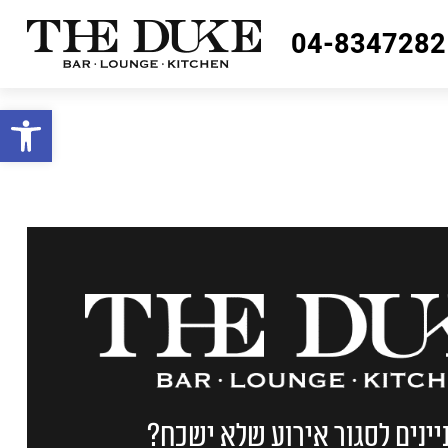
04-8347282
פתח סרגל
יינים לסגור אירוע שלא ישכח?